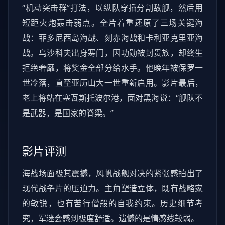
“机动突击群”打法，以纵队穿插分割敌舰，然后用
短距火炮轰击弱点。全片着重还原了三场关键海
战：菲多尼西岛海战、刻赤海战和卡利亚克里亚海
战。乌沙科夫出身寒门，因功勋被封贵族，却终生
拒绝奢靡，将奖金全部分给水手。他晚年被保罗一
世冷落，直至亚历山大一世重新启用。影片最后，
老上将站在塞瓦斯托波尔港，面对黑海说：“舰队不
是武器，是国家的脊梁。”
影片评测
海战场面极其震撼，风帆战舰对决的紧张感拍出了
现代战争片的压迫力。主角塑造立体，既有战略家
的敏锐，也有苦行僧般的自我约束。历史细节考
究，军迷会感到极度舒适。遗憾的是情感线较弱。