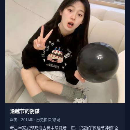
逾越节的阴谋
欧美 · 2011年 · 历史惊悚/悬疑
考古学家发现死海古卷中隐藏着一页，记载的“逾越节神迹”全