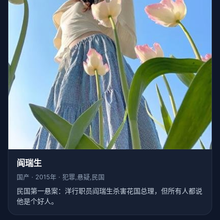
阎瑞生
国产 · 2015年 · 犯罪,悬疑,民国
民国第一悬案：洋行职员阎瑞生杀害花国总理，但所有人都说
他是个好人。