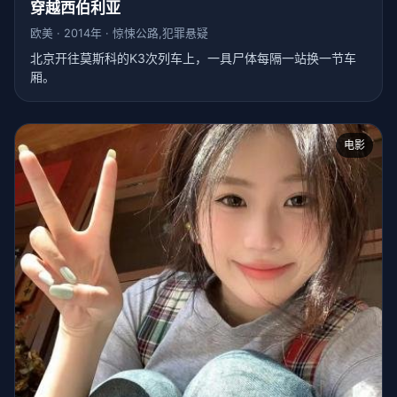
穿越西伯利亚
欧美 · 2014年 · 惊悚公路,犯罪悬疑
北京开往莫斯科的K3次列车上，一具尸体每隔一站换一节车
厢。
电影