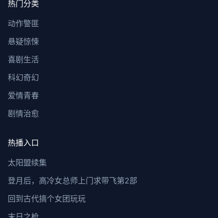
热门分类
动作警匪
悬疑惊悚
喜剧生活
科幻奇幻
爱情青春
剧情治愈
热播入口
太阳盟续集
登月后，高冷女总师上门求带飞第2部
回到古代搞个女团玩玩
末日之枪