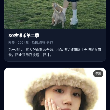
30枚银币第二季
欧美 · 2024年 · 恐怖,悬疑,奇幻
第一战后，犹大银币散落全球，小镇神父被迫联手无神论女市
长，阻止银币召唤远古邪神。
电影