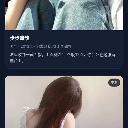
步步追魂
国产 · 2013年 · 犯罪悬疑,倒计时追凶
法医收到一截断指，上面刻着：“今晚12点，你会死在这张解
剖台上。”
电影