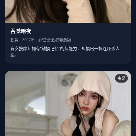
吞噬暗夜
欧美 · 2017年 · 心理惊悚,犯罪悬疑
盲女按摩师拥有“触摸记忆”的超能力，却摸出一桩连环杀人
案。
电影