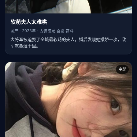
软萌夫人太难哄
国产 · 2023年 · 古装甜宠,喜剧,宫斗
大将军被迫娶了全城最软萌的夫人，婚后发现她撒娇一次，敌
军就撤退十里。
电影