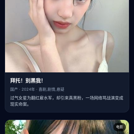
拜托！别黑我！
国产 · 2024年 · 喜剧,剧情,悬疑
过气女星为翻红雇水军，却引来真黑粉，一场网络骂战演变成
现实命案。
电影