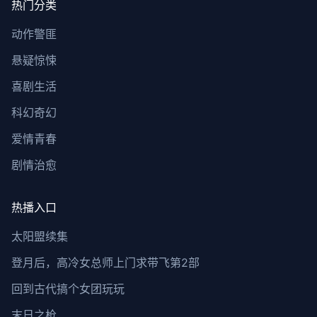
热门分类
动作警匪
悬疑惊悚
喜剧生活
科幻奇幻
爱情青春
剧情治愈
热播入口
太阳盟续集
登月后，高冷女总师上门求带飞第2部
回到古代搞个女团玩玩
末日之枪