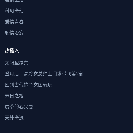
科幻奇幻
爱情青春
剧情治愈
热播入口
太阳盟续集
登月后，高冷女总师上门求带飞第2部
回到古代搞个女团玩玩
末日之枪
厉爷的心尖妻
天外奇迹