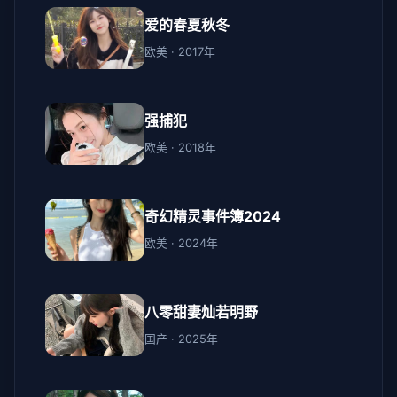
爱的春夏秋冬
欧美 · 2017年
强捕犯
欧美 · 2018年
奇幻精灵事件簿2024
欧美 · 2024年
八零甜妻灿若明野
国产 · 2025年