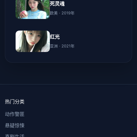
死灵魂
欧美 · 2019年
红光
亚洲 · 2021年
热门分类
动作警匪
悬疑惊悚
喜剧生活